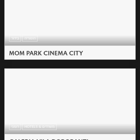
הונגריה
בידור
MOM PARK CINEMA CITY
HOTELS & משרדים
רומני