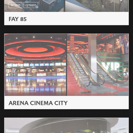
הונגריה
מגורים
FAY 85
הונגריה
בידור
ARENA CINEMA CITY