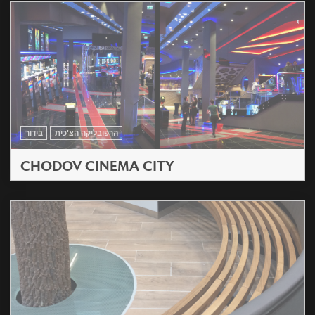
הרפובליקה הצ'כית
בידור
CHODOV CINEMA CITY